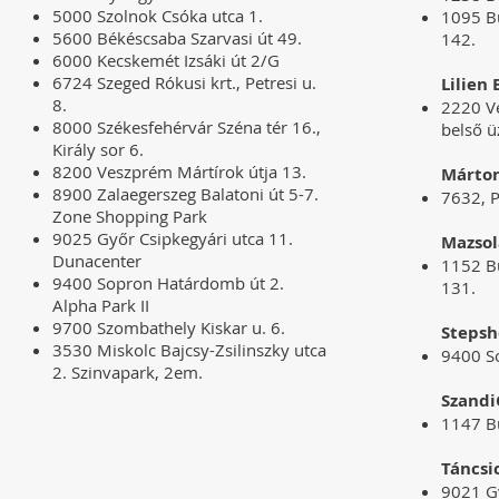
5000 Szolnok Csóka utca 1.
1095 Bu
5600 Békéscsaba Szarvasi út 49.
142.​
6000 Kecskemét Izsáki út 2/G
6724 Szeged Rókusi krt., Petresi u.
Lilien
8.
2220 Ve
8000 Székesfehérvár Széna tér 16.,
belső ü
Király sor 6.
8200 Veszprém Mártírok útja 13.
Márto
8900 Zalaegerszeg Balatoni út 5-7.
7632, P
Zone Shopping Park
9025 Győr Csipkegyári utca 11.
Mazsol
Dunacenter
1152 Bu
9400 Sopron Határdomb út 2.
131.
Alpha Park II
9700 Szombathely Kiskar u. 6.
Steps
3530 Miskolc Bajcsy-Zsilinszky utca
9400 So
2. Szinvapark, 2em.
Szandi
1147 B
Táncsi
9021 G