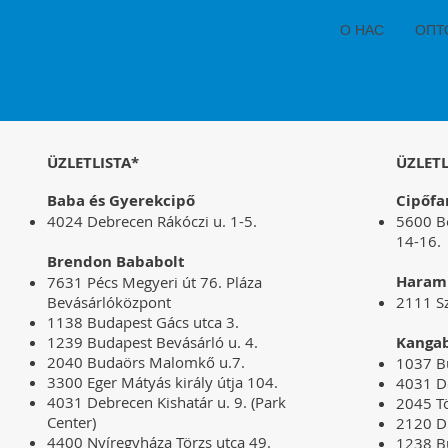
О НАС
ОПТ
ÜZLETLISTA*
ÜZLETL
Baba és Gyerekcipő
Cipőf
4024 Debrecen Rákóczi u. 1-5.
5600 B
14-16.
Brendon Bababolt
Haram
7631 Pécs Megyeri út 76. Pláza
Bevásárlóközpont
2111 S
1138 Budapest Gács utca 3.
1239 Budapest Bevásárló u. 4.
​Kang
2040 Budaörs Malomkő u.7.
1037 Bu
3300 Eger Mátyás király útja 104.
4031 De
4031 Debrecen Kishatár u. 9. (Park
2045 Tö
Center)
2120 D
4400 Nyíregyháza Törzs utca 49.
1238 Bu