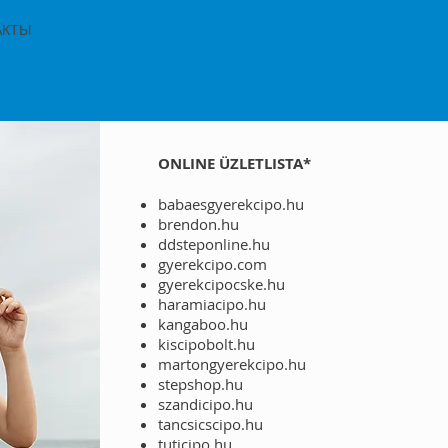
АКТЫ
ONLINE ÜZLETLISTA*
babaesgyerekcipo.hu
brendon.hu
ddsteponline.hu
gyerekcipo.com
gyerekcipocske.hu
haramiacipo.hu
kangaboo.hu
kiscipobolt.hu
martongyerekcipo.hu
stepshop.hu
szandicipo.hu
tancsicscipo.hu
tuticipo.hu