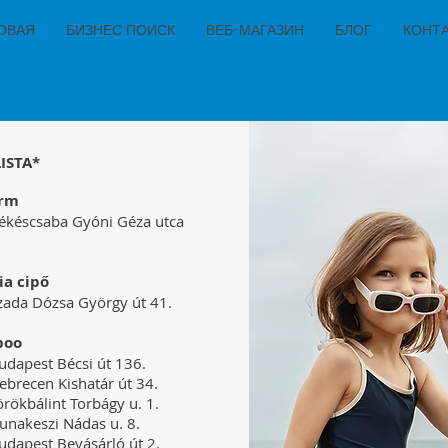
ОВАЯ
БИЗНЕС ПОИСК
ВЕБ-МАГАЗИН
БЛОГ
КОНТ
ISTA*
arm
ékéscsaba Gyóni Géza utca
ia cipő
zada Dózsa György út 41.
aboo
dapest Bécsi út 136.
brecen Kishatár út 34.
rökbálint Torbágy u. 1.
unakeszi Nádas u. 8.
dapest Bevásárló út 2.