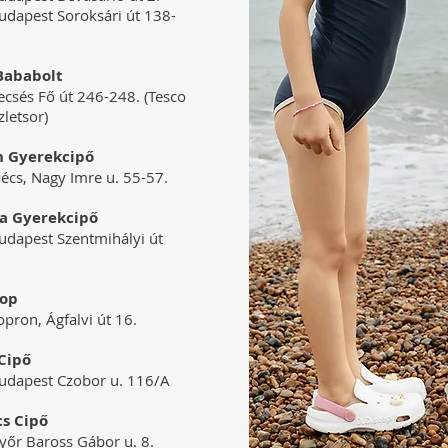
dapest Soroksári út 138-
 Bababolt
csés Fő út 246-248. (Tesco
zletsor)
n Gyerekcipő
écs, Nagy Imre u. 55-57.
a Gyerekcipő
dapest Szentmihályi út
hop
pron, Ágfalvi út 16.
Cipő
udapest Czobor u. 116/A
cs Cipő
yőr Baross Gábor u. 8.